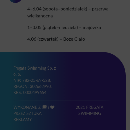
4–6.04 (sobota–poniedziałek) – przerwa
wielkanocna
1–3.05 (piątek–niedziela) – majówka
4.06 (czwartek) – Boże Ciało
Fregata Swimming Sp. z
o. o.
NIP: 782-25-69-528,
REGON: 302662990,
KRS: 0000499654
WYKONANE Z
i
2021 FREGATA
PRZEZ SZTUKA
SWIMMING
REKLAMY