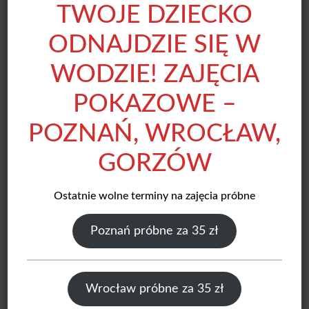
TWOJE DZIECKO
15:00-15:45
ODNAJDZIE SIĘ W
24-40 m
WODZIE! ZAJĘCIA
kont.
I a
I a
15:30-16:15
ZGŁOŚ SIĘ
ZGŁOŚ SIĘ
ZGŁOŚ SIĘ
POKAZOWE –
Brak miejsc - Lista
rezerwowa
POZNAŃ, WROCŁAW,
15:45-16:30
GORZÓW
Ostatnie wolne terminy na zajęcia próbne
16:15-17:00
Poznań próbne za 35 zł
16:30-17:15
12-24 m
Wrocław próbne za 35 zł
kont.
24-36 m
I a
17:00-17:45
ZGŁOŚ SIĘ
ZGŁOŚ SIĘ
brak miejsc