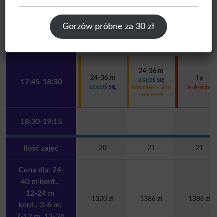
Brak miejsc - Lista
rezerwowa
Gorzów próbne za 30 zł
17:15-18:00
24-36 m
24-36 m
I a
ZGŁOŚ SIĘ
17:45-18:30
ZGŁOŚ SIĘ
brak miejsc
Brak miejsc - Lista
rezerwowa
18:30-19:15
Ilość zajęć
20
21
21
Cena dla: 24-
40 m kont., 
12-24 m 
1320 zł
1386 zł
1386 zł
kont., 3-6 m, 
7-12 m, 12-24 